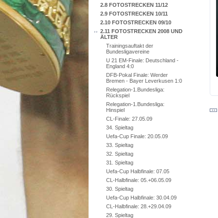
2.8 FOTOSTRECKEN 11/12
2.9 FOTOSTRECKEN 10/11
2.10 FOTOSTRECKEN 09/10
2.11 FOTOSTRECKEN 2008 UND
ÄLTER
Trainingsauftakt der
Bundesligavereine
U 21 EM-Finale: Deutschland -
England 4:0
DFB-Pokal Finale: Werder
Bremen - Bayer Leverkusen 1:0
Relegation-1.Bundesliga:
Rückspiel
Relegation-1.Bundesliga:
Hinspiel
CL-Finale: 27.05.09
34. Spieltag
Uefa-Cup Finale: 20.05.09
33. Spieltag
32. Spieltag
31. Spieltag
Uefa-Cup Halbfinale: 07.05
CL-Halbfinale: 05.+06.05.09
30. Spieltag
Uefa-Cup Halbfinale: 30.04.09
CL-Halbfinale: 28.+29.04.09
29. Spieltag