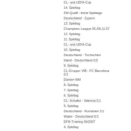
CL- und UEFA-Cup
14. Spieltag
EM-Qualif - letzte Spieltage
Deutschland - Zypern
13. Spieltag
Champions League 05./06.11.07
12. Spieltag
11. Spieltag
CL- und UEFA-Cup
10. Spieltag
Deutschland - Tschechien
Irland - Deutschland 0:0
9. Spieltag
CL-Gruppe: VfB - FC Barcelona
0:2
Damen-WM
8. Spieltag
7. Spieltag
6. Spieltag
CL: Schalke - Valencia 0:1
5. Spieltag
Deutschland - Rumänien 3:1
Wales - Deutschland 0:2
DFB-Training 09/2007
4. Spieltag