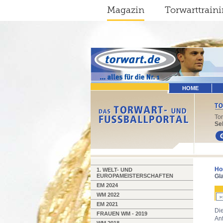
Magazin
Torwarttrain
HOME
To
Sel
Ho
1. WELT- UND
EUROPAMEISTERSCHAFTEN
Gl
EM 2024
WM 2022
EM 2021
Die
FRAUEN WM - 2019
Anf