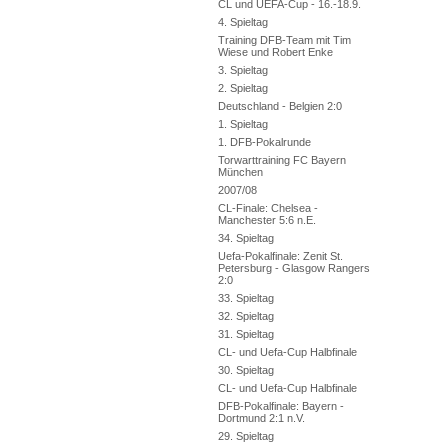
CL und UEFA-Cup - 16.-18.9.
4. Spieltag
Training DFB-Team mit Tim
Wiese und Robert Enke
3. Spieltag
2. Spieltag
Deutschland - Belgien 2:0
1. Spieltag
1. DFB-Pokalrunde
Torwarttraining FC Bayern
München
2007/08
CL-Finale: Chelsea -
Manchester 5:6 n.E.
34. Spieltag
Uefa-Pokalfinale: Zenit St.
Petersburg - Glasgow Rangers
2:0
33. Spieltag
32. Spieltag
31. Spieltag
CL- und Uefa-Cup Halbfinale
30. Spieltag
CL- und Uefa-Cup Halbfinale
DFB-Pokalfinale: Bayern -
Dortmund 2:1 n.V.
29. Spieltag