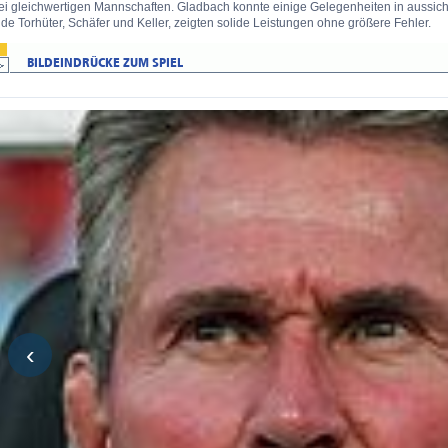
i gleichwertigen Mannschaften. Gladbach konnte einige Gelegenheiten in aussichts
de Torhüter, Schäfer und Keller, zeigten solide Leistungen ohne größere Fehler.
‹