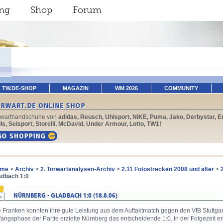
ing
Shop
Forum
TW.DE-SHOP
MAGAZIN
WM 2026
COMMUNITY
rwarthandschuhe von
adidas, Reusch, Uhlsport, NIKE, Puma, Jako, Derbystar, E
ls, Selsport, Storelli, McDavid, Under Armour, Lotto, TW1!
me
>
Archiv
>
2. Torwartanalysen-Archiv
>
2.11 Fotostrecken 2008 und älter
>
adbach 1:0
 Franken konnten ihre gute Leistung aus dem Auftaktmatch gegen den VfB Stuttgart 
angsphase der Partie erzielte Nürnberg das entscheidende 1:0. In der Folgezeit en