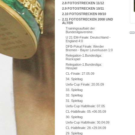
2.8 FOTOSTRECKEN 11/12
2.9 FOTOSTRECKEN 10/11
2.10 FOTOSTRECKEN 09/10
2.11 FOTOSTRECKEN 2008 UND
ÄLTER
Trainingsauftakt der
Bundesligavereine
U 21 EM-Finale: Deutschland -
England 4:0
DFB-Pokal Finale: Werder
Bremen - Bayer Leverkusen 1:0
Relegation-1.Bundesliga:
Rückspiel
Relegation-1.Bundesliga:
Hinspiel
CL-Finale: 27.05.09
34. Spieltag
Uefa-Cup Finale: 20.05.09
33. Spieltag
32. Spieltag
31. Spieltag
Uefa-Cup Halbfinale: 07.05
CL-Halbfinale: 05.+06.05.09
30. Spieltag
Uefa-Cup Halbfinale: 30.04.09
CL-Halbfinale: 28.+29.04.09
29. Spieltag