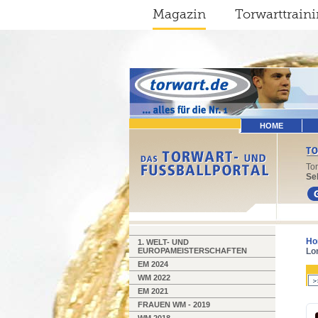
Magazin
Torwarttrain
HOME
To
Sel
Ho
1. WELT- UND
EUROPAMEISTERSCHAFTEN
Lo
EM 2024
WM 2022
EM 2021
FRAUEN WM - 2019