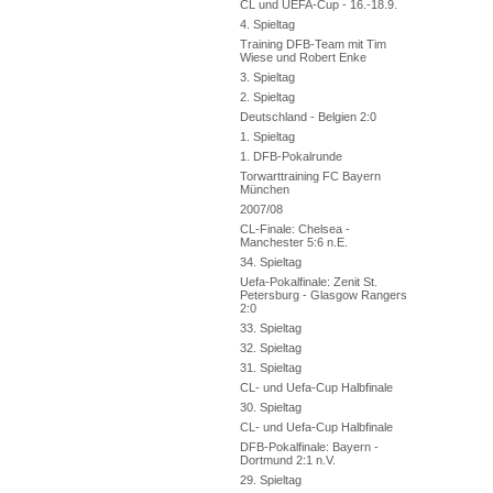
CL und UEFA-Cup - 16.-18.9.
4. Spieltag
Training DFB-Team mit Tim
Wiese und Robert Enke
3. Spieltag
2. Spieltag
Deutschland - Belgien 2:0
1. Spieltag
1. DFB-Pokalrunde
Torwarttraining FC Bayern
München
2007/08
CL-Finale: Chelsea -
Manchester 5:6 n.E.
34. Spieltag
Uefa-Pokalfinale: Zenit St.
Petersburg - Glasgow Rangers
2:0
33. Spieltag
32. Spieltag
31. Spieltag
CL- und Uefa-Cup Halbfinale
30. Spieltag
CL- und Uefa-Cup Halbfinale
DFB-Pokalfinale: Bayern -
Dortmund 2:1 n.V.
29. Spieltag