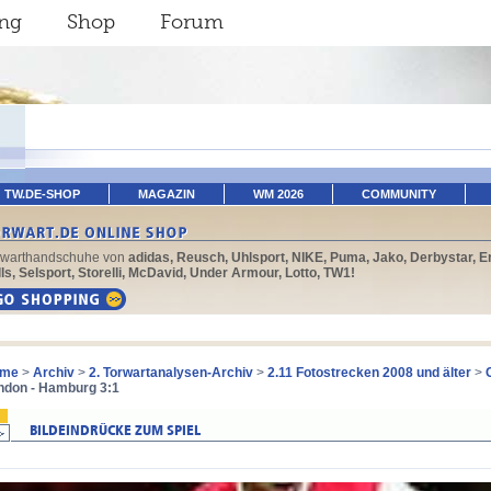
ing
Shop
Forum
TW.DE-SHOP
MAGAZIN
WM 2026
COMMUNITY
rwarthandschuhe von
adidas, Reusch, Uhlsport, NIKE, Puma, Jako, Derbystar, E
ls, Selsport, Storelli, McDavid, Under Armour, Lotto, TW1!
me
>
Archiv
>
2. Torwartanalysen-Archiv
>
2.11 Fotostrecken 2008 und älter
>
ndon - Hamburg 3:1