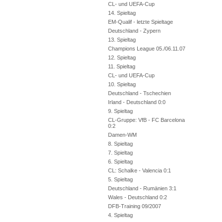
CL- und UEFA-Cup
14. Spieltag
EM-Qualif - letzte Spieltage
Deutschland - Zypern
13. Spieltag
Champions League 05./06.11.07
12. Spieltag
11. Spieltag
CL- und UEFA-Cup
10. Spieltag
Deutschland - Tschechien
Irland - Deutschland 0:0
9. Spieltag
CL-Gruppe: VfB - FC Barcelona
0:2
Damen-WM
8. Spieltag
7. Spieltag
6. Spieltag
CL: Schalke - Valencia 0:1
5. Spieltag
Deutschland - Rumänien 3:1
Wales - Deutschland 0:2
DFB-Training 09/2007
4. Spieltag