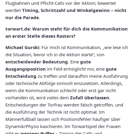
Flugbahnen und Pflicht-Calls vor der Aktion; bewertet
werden
Timing, Schrittzahl und Winkelgewinn – nicht
nur die Parade
.
torwart.de: Warum steht für dich die Kommunikation
an erster Stelle dieses Rasters?
Michael Gurski:
Für mich ist Kommunikation, „wie lese ich
die Situation, bevor ich in die Aktion starte“, von
entscheidender Bedeutung
. Eine
gute
Ausgangsposition
im Feld ermöglicht mir, eine
gute
Entscheidung
zu treffen und daraufhin meine Ausführung
oder technische Abfolge sinnvoll einzusetzen. Allerdings,
wenn die Kommunikation schlecht oder erst gar nicht
vorhanden ist, wird vieles dem
Zufall überlassen
.
Entscheidungen der Torfrau werden falsch getroffen, und
die Ausführung der Technik ist nicht optimal. Im
Männerfußball lassen sich Positionsfehler häufiger über
Dynamik/Physis kaschieren. Im Torwartspiel der Frauen
gibt es
weniger Puffer
– Timing des Calls und