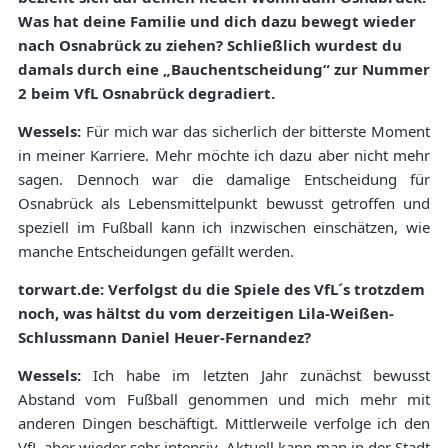
Was hat deine Familie und dich dazu bewegt wieder
nach Osnabrück zu ziehen? Schließlich wurdest du
damals durch eine „Bauchentscheidung“ zur Nummer
2 beim VfL Osnabrück degradiert.
Wessels:
Für mich war das sicherlich der bitterste Moment
in meiner Karriere. Mehr möchte ich dazu aber nicht mehr
sagen. Dennoch war die damalige Entscheidung für
Osnabrück als Lebensmittelpunkt bewusst getroffen und
speziell im Fußball kann ich inzwischen einschätzen, wie
manche Entscheidungen gefällt werden.
torwart.de: Verfolgst du die Spiele des VfL´s trotzdem
noch, was hältst du vom derzeitigen Lila-Weißen-
Schlussmann Daniel Heuer-Fernandez?
Wessels:
Ich habe im letzten Jahr zunächst bewusst
Abstand vom Fußball genommen und mich mehr mit
anderen Dingen beschäftigt. Mittlerweile verfolge ich den
VfL aber wieder sehr intensiv. Aktuell kann man in der Stadt