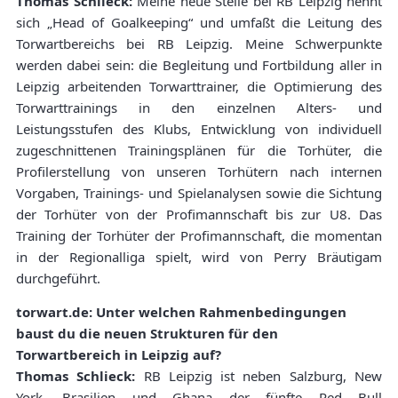
Thomas Schlieck:
Meine neue Stelle bei RB Leipzig nennt
sich „Head of Goalkeeping“ und umfaßt die Leitung des
Torwartbereichs bei RB Leipzig. Meine Schwerpunkte
werden dabei sein: die Begleitung und Fortbildung aller in
Leipzig arbeitenden Torwarttrainer, die Optimierung des
Torwarttrainings in den einzelnen Alters- und
Leistungsstufen des Klubs, Entwicklung von individuell
zugeschnittenen Trainingsplänen für die Torhüter, die
Profilerstellung von unseren Torhütern nach internen
Vorgaben, Trainings- und Spielanalysen sowie die Sichtung
der Torhüter von der Profimannschaft bis zur U8. Das
Training der Torhüter der Profimannschaft, die momentan
in der Regionalliga spielt, wird von Perry Bräutigam
durchgeführt.
torwart.de: Unter welchen Rahmenbedingungen
baust du die neuen Strukturen für den
Torwartbereich in Leipzig auf?
Thomas Schlieck:
RB Leipzig ist neben Salzburg, New
York, Brasilien und Ghana der fünfte Red Bull